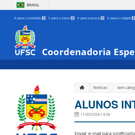
BRASIL
Ir para o conteúdo
1
Ir para o menu
2
Ir para a busca
3
Ir para o rodapé
4
Coordenadoria Espe
Notícias
Sem categ
ALUNOS IN
11/03/2026 14:36
Enviar e-mail para ocn@contat