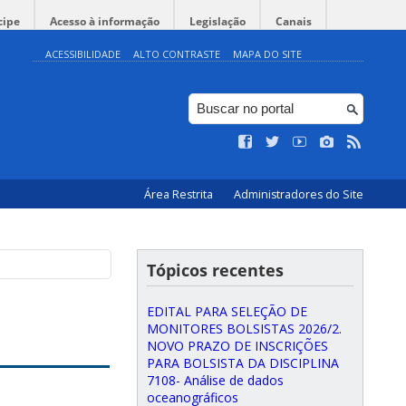
cipe
Acesso à informação
Legislação
Canais
ACESSIBILIDADE
ALTO CONTRASTE
MAPA DO SITE
Área Restrita
Administradores do Site
Tópicos recentes
EDITAL PARA SELEÇÃO DE
MONITORES BOLSISTAS 2026/2.
NOVO PRAZO DE INSCRIÇÕES
PARA BOLSISTA DA DISCIPLINA
7108- Análise de dados
oceanográficos