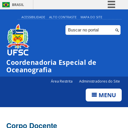
BRASIL
Simplifique!
ACESSIBILIDADE
ALTO CONTRASTE
MAPA DO SITE
Comunica BR
Participe
Acesso à informação
Legislação
Coordenadoria Especial de
Canais
Oceanografia
Área Restrita
Administradores do Site
MENU
Corpo Docente