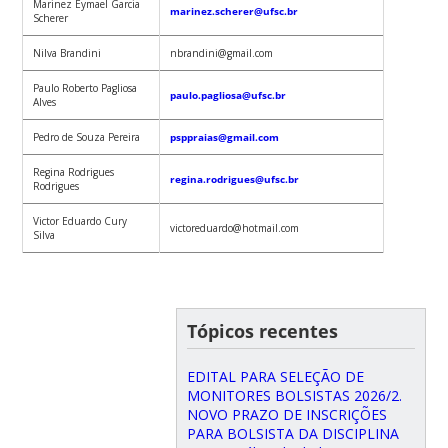
Marinez Eymael Garcia
marinez.scherer@ufsc.br
Scherer
Nilva Brandini
nbrandini@gmail.com
Paulo Roberto Pagliosa
paulo.pagliosa@ufsc.br
Alves
Pedro de Souza Pereira
psppraias@gmail.com
Regina Rodrigues
regina.rodrigues@ufsc.br
Rodrigues
Victor Eduardo Cury
victoreduardo@hotmail.com
Silva
Tópicos recentes
EDITAL PARA SELEÇÃO DE
MONITORES BOLSISTAS 2026/2.
NOVO PRAZO DE INSCRIÇÕES
PARA BOLSISTA DA DISCIPLINA