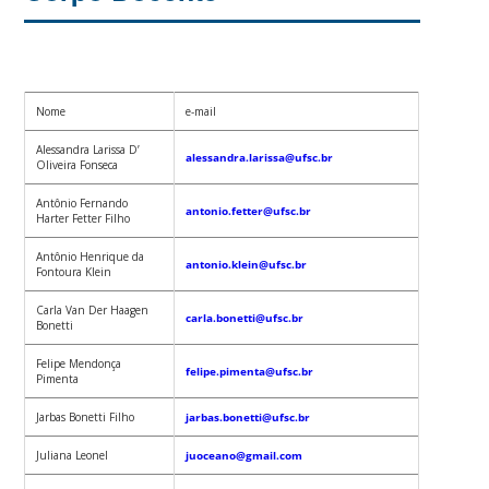
Nome
e-mail
Alessandra Larissa D’
alessandra.larissa@ufsc.br
Oliveira Fonseca
Antônio Fernando
antonio.fetter@ufsc.br
Harter Fetter Filho
Antônio Henrique da
antonio.klein@ufsc.br
Fontoura Klein
Carla Van Der Haagen
carla.bonetti@ufsc.br
Bonetti
Felipe Mendonça
felipe.pimenta@ufsc.br
Pimenta
Jarbas Bonetti Filho
jarbas.bonetti@ufsc.br
Juliana Leonel
juoceano@gmail.com