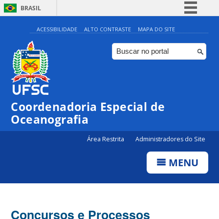
BRASIL
Simplifique!
ACESSIBILIDADE
ALTO CONTRASTE
MAPA DO SITE
Comunica BR
Participe
Acesso à informação
Legislação
Coordenadoria Especial de
Canais
Oceanografia
Área Restrita
Administradores do Site
MENU
Concursos e Processos