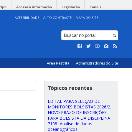
cipe
Acesso à informação
Legislação
Canais
ACESSIBILIDADE
ALTO CONTRASTE
MAPA DO SITE
Área Restrita
Administradores do Site
Tópicos recentes
EDITAL PARA SELEÇÃO DE
MONITORES BOLSISTAS 2026/2.
NOVO PRAZO DE INSCRIÇÕES
PARA BOLSISTA DA DISCIPLINA
7108- Análise de dados
oceanográficos