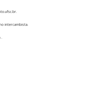
o.ufsc.br.
uno intercambista.
 .