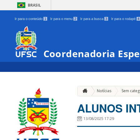
BRASIL
Ir para o conteúdo
1
Ir para o menu
2
Ir para a busca
3
Ir para o rodapé
4
Coordenadoria Espe
Notícias
Sem categ
ALUNOS IN
13/08/2025 17:29